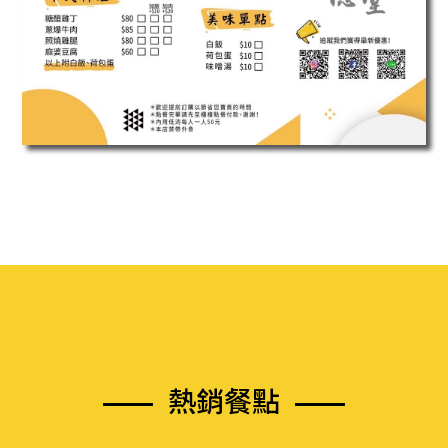
熱
銷
餐
點