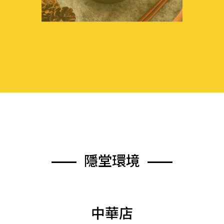
隱
堂
環
境
中華店