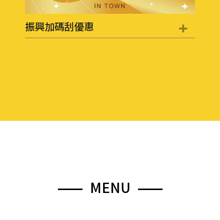
+
振興加碼刮優惠
M
E
N
U