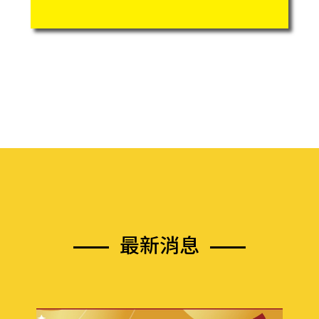
最
新
消
息