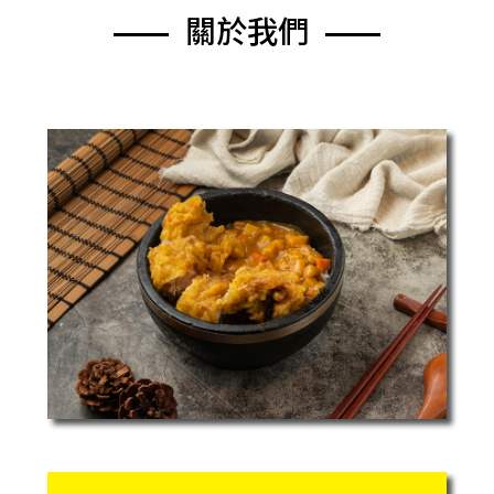
關
於
我
們